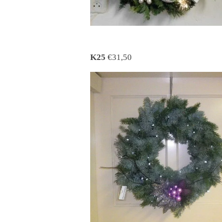
K25
€31,50