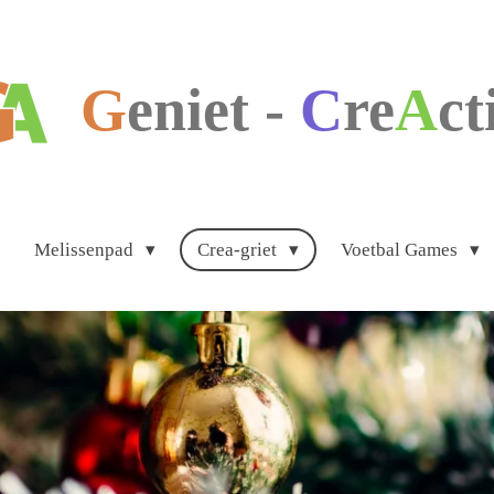
G
eniet
-
C
re
A
ct
Melissenpad
Crea-griet
Voetbal Games